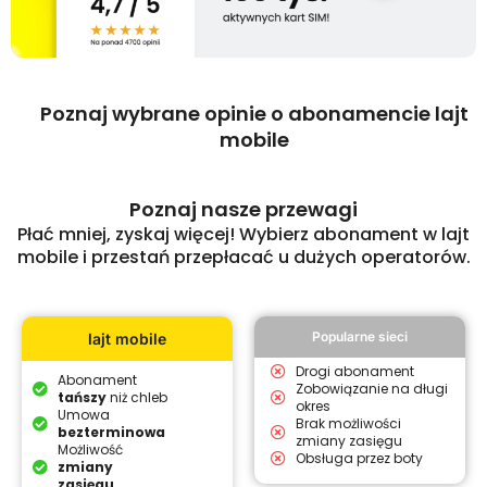
Poznaj wybrane opinie o abonamencie lajt
mobile
Poznaj nasze przewagi
Płać mniej, zyskaj więcej! Wybierz abonament w lajt
mobile i przestań przepłacać u dużych operatorów.
Popularne sieci
lajt mobile
Drogi abonament
Abonament
Zobowiązanie na długi
tańszy
niż chleb
okres
Umowa
Brak możliwości
bezterminowa
zmiany zasięgu
Możliwość
Obsługa przez boty
zmiany
zasięgu