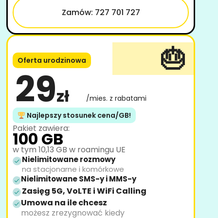
Zamów: 727 701 727
🎂
Oferta urodzinowa
29
zł
/mies. z rabatami
Najlepszy stosunek cena/GB!
Pakiet zawiera:
100 GB
w tym 10,13 GB w roamingu UE
Nielimitowane rozmowy
na stacjonarne i komórkowe
Nielimitowane SMS-y i MMS-y
Zasięg 5G, VoLTE i WiFi Calling
Umowa na ile chcesz
możesz zrezygnować kiedy