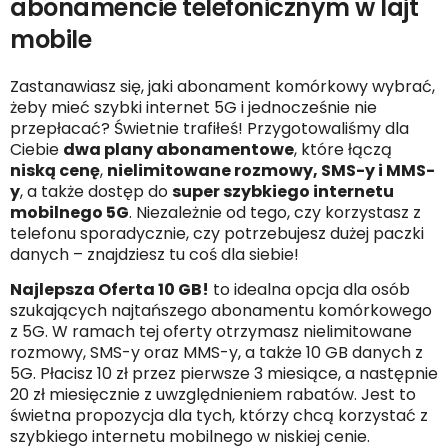
abonamencie telefonicznym w lajt
mobile
Zastanawiasz się, jaki abonament komórkowy wybrać,
żeby mieć szybki internet 5G i jednocześnie nie
przepłacać? Świetnie trafiłeś! Przygotowaliśmy dla
Ciebie
dwa plany abonamentowe
, które łączą
niską cenę
,
nielimitowane rozmowy, SMS-y i MMS-
y
, a także dostęp do
super szybkiego internetu
mobilnego 5G
. Niezależnie od tego, czy korzystasz z
telefonu sporadycznie, czy potrzebujesz dużej paczki
danych – znajdziesz tu coś dla siebie!
Najlepsza Oferta 10 GB!
to idealna opcja dla osób
szukających najtańszego abonamentu komórkowego
z 5G. W ramach tej oferty otrzymasz nielimitowane
rozmowy, SMS-y oraz MMS-y, a także 10 GB danych z
5G. Płacisz 10 zł przez pierwsze 3 miesiące, a następnie
20 zł miesięcznie z uwzględnieniem rabatów. Jest to
świetna propozycja dla tych, którzy chcą korzystać z
szybkiego internetu mobilnego w niskiej cenie.