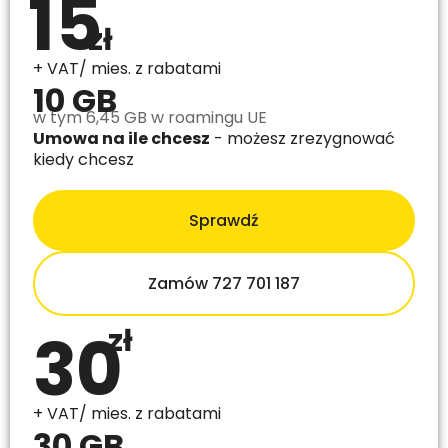
15
zł
+ VAT/ mies. z rabatami
10 GB
w tym 6,45 GB w roamingu UE
Umowa na ile chcesz
- możesz zrezygnować
kiedy chcesz
Sprawdź
Zamów 727 701 187
30
zł
+ VAT/ mies. z rabatami
30 GB