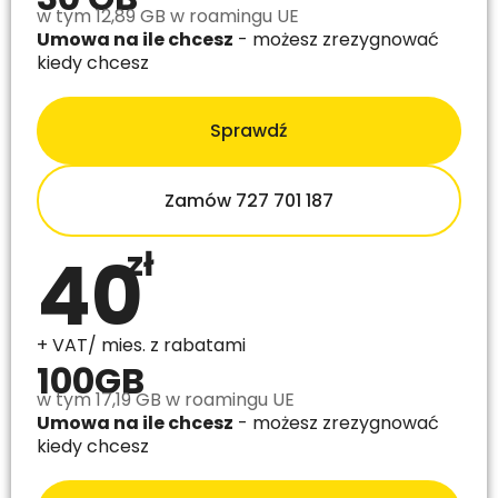
w tym 12,89 GB w roamingu UE
Umowa na ile chcesz
- możesz zrezygnować
kiedy chcesz
Sprawdź
Zamów 727 701 187
40
zł
+ VAT/ mies. z rabatami
100GB
w tym 17,19 GB w roamingu UE
Umowa na ile chcesz
- możesz zrezygnować
kiedy chcesz