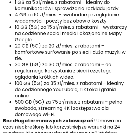
1 GB za 5 zł/mies. z rabatami – idealny do
komunikatorów i sprawdzania rozkładu jazdy.
4 GB za 10 zł/mies. – swobodne przeglądanie
wiadomości i poczty bez obaw o koszty.
10 GB (5G) za 15 zł/mies. z rabatami – wystarczy
na codzienne social media i okazjonalne Mapy
Google.
20 GB (5G) za 20 zł/mies. z rabatami –
komfortowe surfowanie po sieci i dużo muzyki w
tle.
30 GB (5G) za 30 zł/mies. z rabatami – do
regularnego korzystania z sieci i częstego
oglądania krótkich wideo.
100 GB (5G) za 35 zł/mies. z rabatami – idealny
do codziennego YouTube’a, TikToka i grania
online.
500 GB (5G) za 75 zł/mies. z rabatami – pełna
swoboda, streaming 4K i zastępstwo dla
domowego Wi-Fi.
Bez długoterminowych zobowiązań
! Umowa na
czas nieokreślony lub korzystniejsze warunki na 24