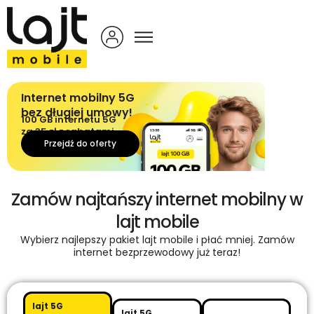
Internet mobilny 5G
bez długiej umowy!
100 GB internetu 5G
za 35 zł z rabatami.
Przejdź do oferty
Zamów najtańszy internet mobilny w
lajt mobile
Wybierz najlepszy pakiet lajt mobile i płać mniej. Zamów
internet bezprzewodowy już teraz!
lajt 5G
lajt 5G