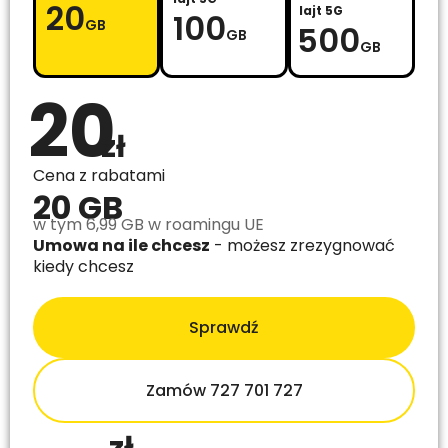
20
lajt 5G
100
GB
500
GB
GB
20
zł
Cena z rabatami
20 GB
w tym 6,99 GB w roamingu UE
Umowa na ile chcesz
- możesz zrezygnować
kiedy chcesz
Sprawdź
Zamów 727 701 727