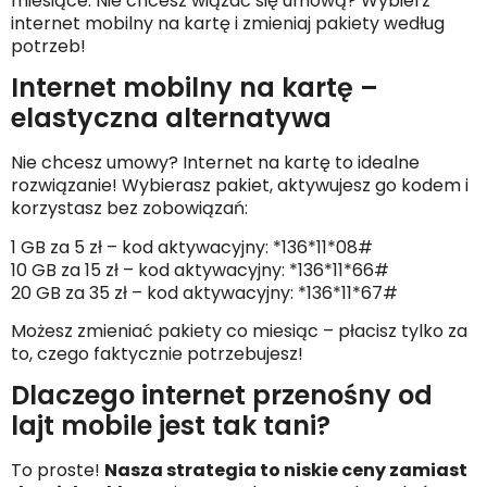
miesiące. Nie chcesz wiązać się umową? Wybierz
internet mobilny na kartę i zmieniaj pakiety według
potrzeb!
Internet mobilny na kartę –
elastyczna alternatywa
Nie chcesz umowy? Internet na kartę to idealne
rozwiązanie! Wybierasz pakiet, aktywujesz go kodem i
korzystasz bez zobowiązań:
1 GB za 5 zł – kod aktywacyjny: *136*11*08#
10 GB za 15 zł – kod aktywacyjny: *136*11*66#
20 GB za 35 zł – kod aktywacyjny: *136*11*67#
Możesz zmieniać pakiety co miesiąc – płacisz tylko za
to, czego faktycznie potrzebujesz!
Dlaczego internet przenośny od
lajt mobile jest tak tani?
To proste!
Nasza strategia to niskie ceny zamiast