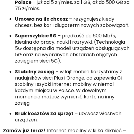
Polsce
– już od 5 zł/mies. za 1 GB, aż do
500 GB za
75 zł/mies.
Umowa na ile chcesz
– rezygnujesz kiedy
chcesz, bez kar i długoterminowych zobowiązań.
Superszybkie 5G
– prędkość do 600 Mb/s,
idealna do pracy, nauki i rozrywki. (Technologia
5G dostępna dla modeli urządzeń obsługujących
5G oraz na wybranych obszarach objętych
zasięgiem sieci 5G).
Stabilny zasięg
– w lajt mobile korzystamy z
nadajników sieci Plus i Orange, co zapewnia Ci
stabilny i szybki internet mobilny w niemal
każdym miejscu w Polsce. W dowolnym
momencie możesz wymienić kartę na inny
zasięg.
Brak kosztów za sprzęt
– używasz własnych
urządzeń.
Zamów już teraz
!
Internet mobilny w kilka kliknięć –