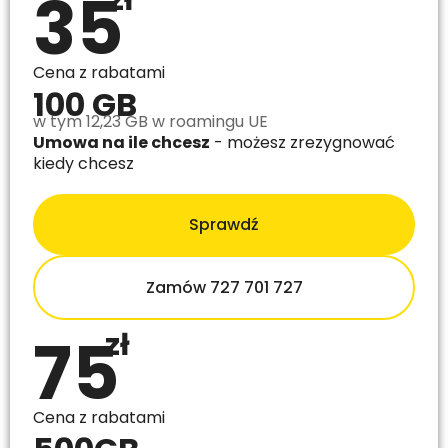
35
zł
Cena z rabatami
100 GB
w tym 12,23 GB w roamingu UE
Umowa na ile chcesz
- możesz zrezygnować
kiedy chcesz
Sprawdź
Zamów 727 701 727
75
zł
Cena z rabatami