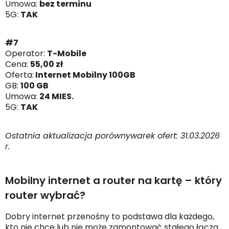
Umowa:
bez terminu
5G:
TAK
#7
Operator:
T-Mobile
Cena:
55,00 zł
Oferta:
Internet Mobilny 100GB
GB:
100 GB
Umowa:
24 MIES.
5G:
TAK
Ostatnia aktualizacja porównywarek ofert: 31.03.2026
r.
Mobilny internet a router na kartę – który
router wybrać?
Dobry internet przenośny to podstawa dla każdego,
kto nie chce lub nie może zamontować stałego łącza.