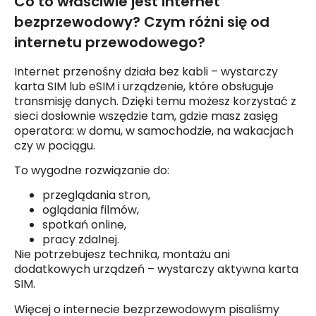
Co to właściwie jest internet
bezprzewodowy? Czym różni się od
internetu przewodowego?
Internet przenośny działa bez kabli – wystarczy
karta SIM lub eSIM i urządzenie, które obsługuje
transmisję danych. Dzięki temu możesz korzystać z
sieci dosłownie wszędzie tam, gdzie masz zasięg
operatora: w domu, w samochodzie, na wakacjach
czy w pociągu.
To wygodne rozwiązanie do:
przeglądania stron,
oglądania filmów,
spotkań online,
pracy zdalnej.
Nie potrzebujesz technika, montażu ani
dodatkowych urządzeń – wystarczy aktywna karta
SIM.
Więcej o internecie bezprzewodowym pisaliśmy