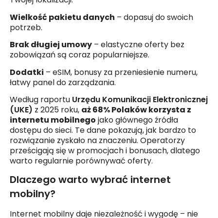
Wielkość pakietu danych
– dopasuj do swoich
potrzeb.
Brak długiej umowy
– elastyczne oferty bez
zobowiązań są coraz popularniejsze.
Dodatki
– eSIM, bonusy za przeniesienie numeru,
łatwy panel do zarządzania.
Według raportu
Urzędu Komunikacji Elektronicznej
(UKE)
z 2025 roku,
aż 68% Polaków korzysta z
internetu mobilnego
jako głównego źródła
dostępu do sieci. Te dane pokazują, jak bardzo to
rozwiązanie zyskało na znaczeniu. Operatorzy
prześcigają się w promocjach i bonusach, dlatego
warto regularnie porównywać oferty.
Dlaczego warto wybrać internet
mobilny?
Internet mobilny daje niezależność i wygodę – nie