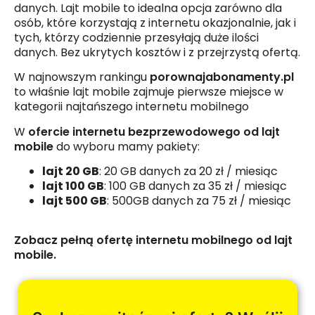
danych. Lajt mobile to idealna opcja zarówno dla
osób, które korzystają z internetu okazjonalnie, jak i
tych, którzy codziennie przesyłają duże ilości
danych. Bez ukrytych kosztów i z przejrzystą ofertą.
W najnowszym rankingu
porownajabonamenty.pl
to właśnie lajt mobile zajmuje pierwsze miejsce w
kategorii najtańszego internetu mobilnego
W
ofercie internetu bezprzewodowego od lajt
mobile
do wyboru mamy pakiety:
lajt 20 GB
: 20 GB danych za 20 zł / miesiąc
lajt 100 GB
: 100 GB danych za 35 zł / miesiąc
lajt 500 GB
: 500GB danych za 75 zł / miesiąc
Zobacz pełną ofertę internetu mobilnego od lajt
mobile.