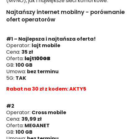
(MVNO), jak i największe sieci komórkowe.
Najtańszy internet mobilny - porównanie
ofert operatorów
#1 – Najlepsza i najtańsza oferta!
Operator:
lajt mobile
Cena:
35 zł
Oferta:
lajt100GB
GB:
100 GB
Umowa:
bez terminu
5G:
TAK
Rabat na 30 zł z kodem: AKTY5
#2
Operator:
Cross mobile
Cena:
39,99 zł
Oferta:
MEGANET
GB:
100 GB
Umowa:
bez terminu