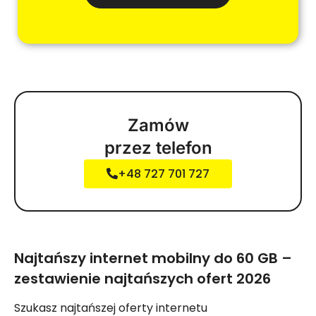
Zamów
przez telefon
+48 727 701 727
Najtańszy internet mobilny do 60 GB –
zestawienie najtańszych ofert 2026
Szukasz najtańszej oferty internetu