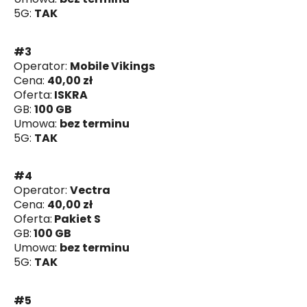
5G:
TAK
#3
Operator:
Mobile Vikings
Cena:
40,00 zł
Oferta:
ISKRA
GB:
100 GB
Umowa:
bez terminu
5G:
TAK
#4
Operator:
Vectra
Cena:
40
,00 zł
Oferta:
Pakiet S
GB:
100
GB
Umowa:
bez terminu
5G:
TAK
#5