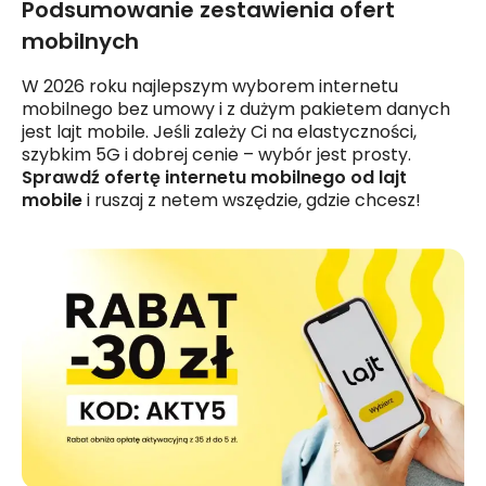
Podsumowanie zestawienia ofert
mobilnych
W 2026 roku najlepszym wyborem internetu
mobilnego bez umowy i z dużym pakietem danych
jest lajt mobile. Jeśli zależy Ci na elastyczności,
szybkim 5G i dobrej cenie – wybór jest prosty.
Sprawdź ofertę internetu mobilnego od lajt
mobile
i ruszaj z netem wszędzie, gdzie chcesz!