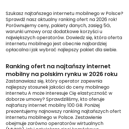
Szukasz najtańszego internetu mobilnego w Polsce?
Sprawdź nasz aktualny ranking ofert na 2026 rok!
Porównujemy ceny, pakiety danych, zasięg 5G,
warunki umowy oraz dodatkowe korzyści u
największych operatorów. Dowiedz się, która oferta
internetu mobilnego jest obecnie najbardziej
opłacalna i jak wybrać najlepszy pakiet dla siebie.
Ranking ofert na najtańszy internet
mobilny na polskim rynku w 2026 roku
Zastanawiasz się, który operator zapewnia
najlepszy stosunek jakości do ceny mobilnego
internetu A może interesuje Cię elastyczność w
doborze umowy? Sprawdziliśmy, kto oferuje
najtańszy internet mobilny 100 GB. Poniżej
prezentujemy najnowszy ranking najtańszych ofert
internetu mobilnego w Polsce. Zestawienie
obejmuje zarówno operatorów wirtualnych