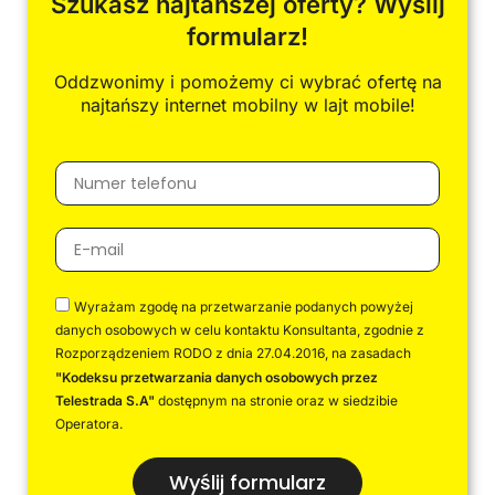
Szukasz najtańszej oferty? Wyślij
formularz!
Oddzwonimy i pomożemy ci wybrać ofertę na
najtańszy internet mobilny w lajt mobile!
Wyrażam zgodę na przetwarzanie podanych powyżej
danych osobowych w celu kontaktu Konsultanta, zgodnie z
Rozporządzeniem RODO z dnia 27.04.2016, na zasadach
"Kodeksu przetwarzania danych osobowych przez
Telestrada S.A"
dostępnym na stronie oraz w siedzibie
Operatora.
Wyślij formularz