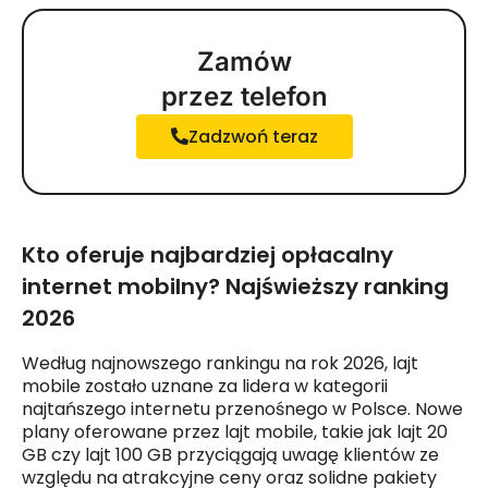
Zamów
przez telefon
Zadzwoń teraz
Kto oferuje najbardziej opłacalny
internet mobilny? Najświeższy ranking
2026
Według najnowszego rankingu na rok 2026, lajt
mobile zostało uznane za lidera w kategorii
najtańszego internetu przenośnego w Polsce. Nowe
plany oferowane przez lajt mobile, takie jak lajt 20
GB czy lajt 100 GB przyciągają uwagę klientów ze
względu na atrakcyjne ceny oraz solidne pakiety