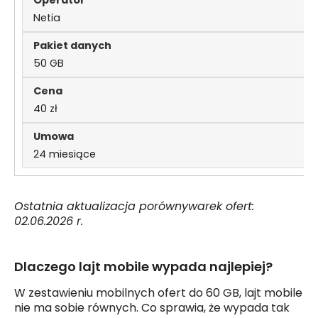
Netia
50 GB
40 zł
24 miesiące
Ostatnia aktualizacja porównywarek ofert:
02.06.2026 r.
Dlaczego lajt mobile wypada najlepiej?
W zestawieniu mobilnych ofert do 60 GB, lajt mobile
nie ma sobie równych. Co sprawia, że wypada tak