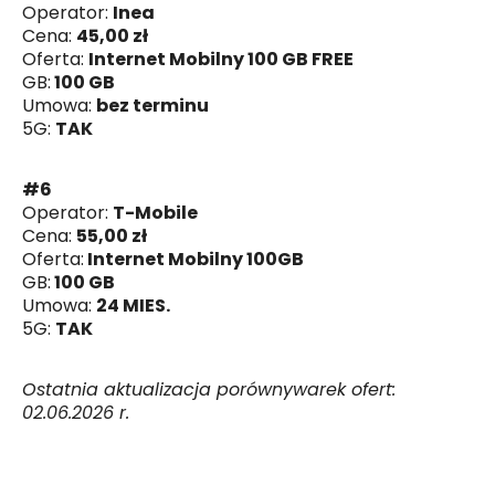
Operator:
Inea
Cena:
45
,00 zł
Oferta:
Internet Mobilny 100 GB FREE
GB:
100
GB
Umowa:
bez terminu
5G:
TAK
#6
Operator:
T-Mobile
Cena:
55
,00 zł
Oferta:
Internet Mobilny 100GB
GB:
100
GB
Umowa:
24 MIES.
5G:
TAK
Ostatnia aktualizacja porównywarek ofert:
02.06.2026 r.