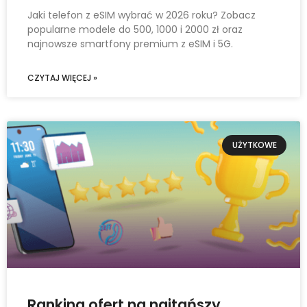
Jaki telefon z eSIM wybrać w 2026 roku? Zobacz
popularne modele do 500, 1000 i 2000 zł oraz
najnowsze smartfony premium z eSIM i 5G.
CZYTAJ WIĘCEJ »
UŻYTKOWE
Ranking ofert na najtańszy