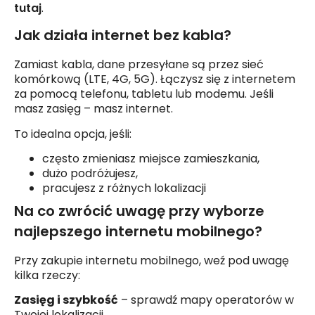
tutaj
.
Jak działa internet bez kabla?
Zamiast kabla, dane przesyłane są przez sieć
komórkową (LTE, 4G, 5G). Łączysz się z internetem
za pomocą telefonu, tabletu lub modemu. Jeśli
masz zasięg – masz internet.
To idealna opcja, jeśli:
często zmieniasz miejsce zamieszkania,
dużo podróżujesz,
pracujesz z różnych lokalizacji
Na co zwrócić uwagę przy wyborze
najlepszego internetu mobilnego?
Przy zakupie internetu mobilnego, weź pod uwagę
kilka rzeczy:
Zasięg i szybkość
– sprawdź mapy operatorów w
Twojej lokalizacji.