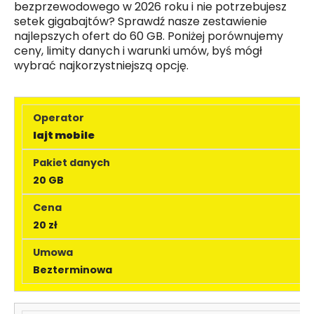
bezprzewodowego w 2026 roku i nie potrzebujesz
setek gigabajtów? Sprawdź nasze zestawienie
najlepszych ofert do 60 GB. Poniżej porównujemy
ceny, limity danych i warunki umów, byś mógł
wybrać najkorzystniejszą opcję.
lajt mobile
20 GB
20 zł
Bezterminowa