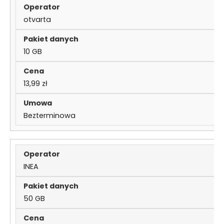
otvarta
10 GB
13,99 zł
Bezterminowa
INEA
50 GB