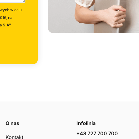
wych w celu
016, na
a S.A"
O nas
Infolinia
+48 727 700 700
Kontakt