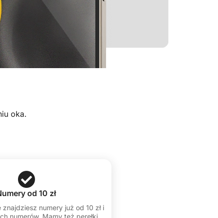
iu oka.
Numery od 10 zł
 znajdziesz numery już od 10 zł i
ch numerów. Mamy też perełki,