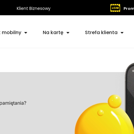
Klient Biznesowy
Prom
t mobilny
Na kartę
Strefa klienta
pamiętania?