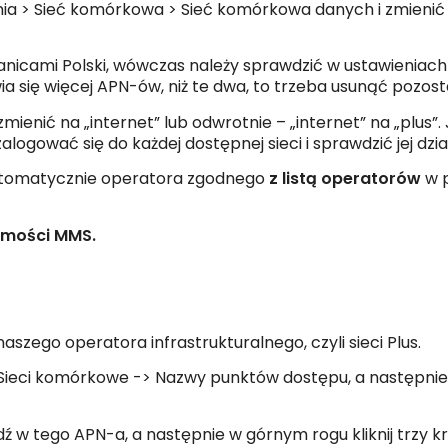
nia > Sieć komórkowa > Sieć komórkowa danych i zmienić
granicami Polski, wówczas należy sprawdzić w ustawieniac
wia się więcej APN-ów, niż te dwa, to trzeba usunąć pozost
zmienić na „internet” lub odwrotnie – „internet” na „plus”.
logować się do każdej dostępnej sieci i sprawdzić jej dzia
 automatycznie operatora zgodnego
z listą operatorów
w p
omości MMS.
zego operatora infrastrukturalnego, czyli sieci Plus.
> Sieci komórkowe -> Nazwy punktów dostępu,
a następnie 
ejdź w tego APN-a, a następnie w górnym rogu kliknij trzy kr