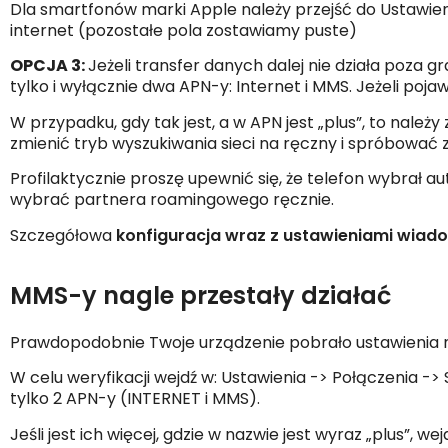
Dla smartfonów marki Apple należy przejść do Ustawie
internet (pozostałe pola zostawiamy puste)
OPCJA 3:
Jeżeli transfer danych dalej nie działa poza 
tylko i wyłącznie dwa APN-y: Internet i MMS. Jeżeli poja
W przypadku, gdy tak jest, a w APN jest „plus”, to należy 
zmienić tryb wyszukiwania sieci na ręczny i spróbować za
Profilaktycznie proszę upewnić się, że telefon wybrał
wybrać partnera roamingowego ręcznie.
Szczegółowa
konfiguracja wraz z ustawieniami wiad
MMS-y nagle przestały działać
Prawdopodobnie Twoje urządzenie pobrało ustawienia nas
W celu weryfikacji wejdź w:
Ustawienia -> Połączenia -
tylko 2 APN-y (INTERNET i MMS).
Jeśli jest ich więcej, gdzie w nazwie jest wyraz „plus”, w