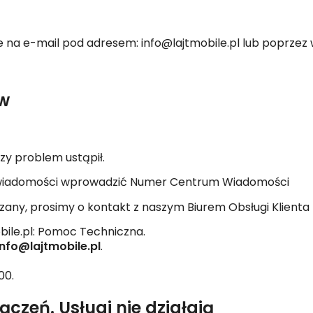
e na e-mail pod adresem: info@lajtmobile.pl lub poprzez 
w
czy problem ustąpił.
ch wiadomości wprowadzić Numer Centrum Wiadomości
iązany, prosimy o kontakt z naszym Biurem Obsługi Klient
bile.pl: Pomoc Techniczna.
info@lajtmobile.pl
.
00.
zeń. Usługi nie działają