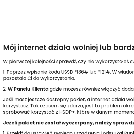
Mój internet działa wolniej lub bar
W pierwszej kolejności sprawdź, czy nie wykorzystałeś 
1. Poprzez wpisanie kodu USSD *136# lub *121#. W wiado
pozostała Ci do wykorzystania.
2.
W Panelu Klienta
gdzie możesz również włączyć dodat
Jeśli masz jeszcze dostępny pakiet, a internet działa
korzystasz. Tak czasem się zdarza, jest to problem okr
spróbować korzystać z HSDP+, które w danym momenci
Jeżeli pakiet nie został wyczerpany, należy sprawd
1. Przejdź do ustawień swojego urządzenia i odszukaj Pu