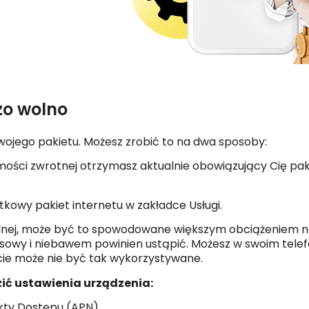
dzo wolno
swojego pakietu. Możesz zrobić to na dwa sposoby:
mości zwrotnej otrzymasz aktualnie obowiązujący Cię paki
kowy pakiet internetu w zakładce Usługi.
 wolnej, może być to spowodowane większym obciążeniem na
esowy i niebawem powinien ustąpić. Możesz w swoim telef
e może nie być tak wykorzystywane.
zić ustawienia urządzenia:
nkty Dostępu (APN)