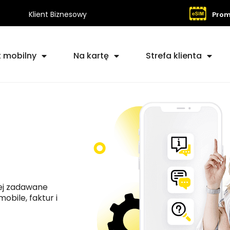
Klient Biznesowy
Prom
t mobilny
Na kartę
Strefa klienta
ej zadawane
obile, faktur i