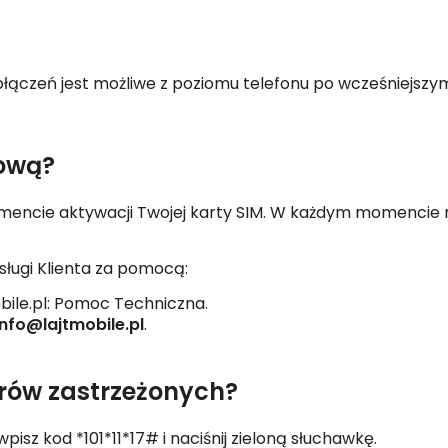
ołączeń jest możliwe z poziomu telefonu po wcześniejsz
ową?
mencie aktywacji Twojej karty SIM. W każdym momenci
bsługi Klienta za pomocą:
bile.pl: Pomoc Techniczna.
info@lajtmobile.pl
.
rów zastrzeżonych?
z kod *101*11*17# i naciśnij zieloną słuchawkę.