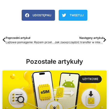
UDOSTĘPNIJ
TWEETUJ
Poprzedni artykuł
Następny artykuł
Lajtowe pomaganie: Razem przełamujemy bariery z Fundacją Avalon
Jak zaoszczędzić transfer w internecie mobilnym? 10 skutecznych i prostych porad
Pozostałe artykuły
UŻYTKOWE