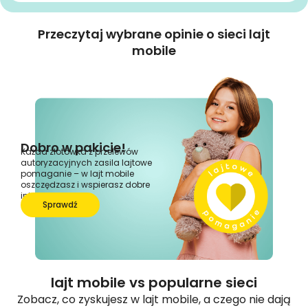
Przeczytaj wybrane opinie o sieci lajt
mobile
Dobro w pakicie!
Każda złotówka z przelewów
autoryzacyjnych zasila lajtowe
pomaganie – w lajt mobile
oszczędzasz i wspierasz dobre
inicjatywy.
Sprawdź
lajt mobile vs popularne sieci
Zobacz, co zyskujesz w lajt mobile, a czego nie dają