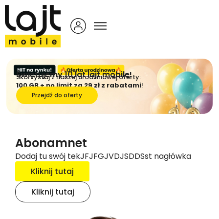
Świętujemy 10 lat lajt mobile!
Skorzystaj z naszej urodzinowej oferty:
100 GB + no limit za 29 zł z rabatami
!
Przejdź do oferty
Abonamnet
Dodaj tu swój tekJFJFGJVDJSDDSst nagłówka
Kliknij tutaj
Kliknij tutaj