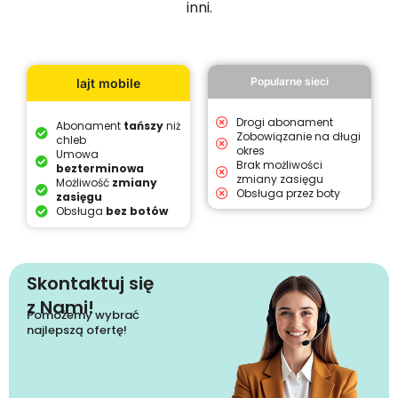
inni.
Popularne sieci
lajt mobile
Drogi abonament
Abonament
tańszy
niż
Zobowiązanie na długi
chleb
okres
Umowa
Brak możliwości
bezterminowa
zmiany zasięgu
Możliwość
zmiany
Obsługa przez boty
zasięgu
Obsługa
bez botów
Skontaktuj się
z Nami!
Pomożemy wybrać
najlepszą ofertę!