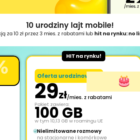
10 urodziny lajt mobile!
 za 10 zł przez 3 mies. z rabatami lub
hit na rynku: no l
HIT na rynku!
Oferta urodzinowa!
29
zł
/mies. z rabatami
Pakiet zawiera:
100 GB
w tym 10,13 GB w roamingu UE
Nielimitowane rozmowy
na stacjonarne i komórkowe