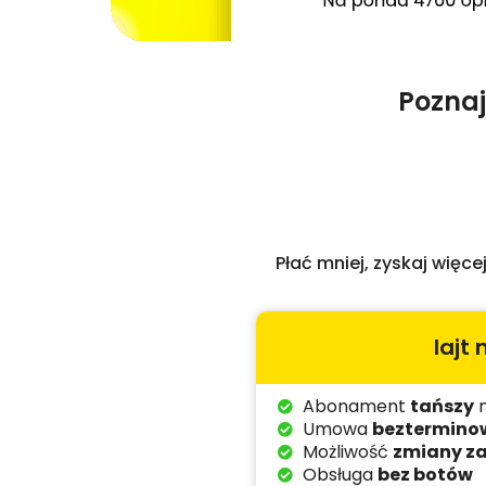
Poznaj
Płać mniej, zyskaj więc
lajt
Abonament
tańszy
n
Umowa
beztermino
Możliwość
zmiany z
Obsługa
bez botów