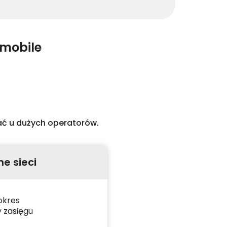
 mobile
cać u dużych operatorów.
e sieci
okres
 zasięgu