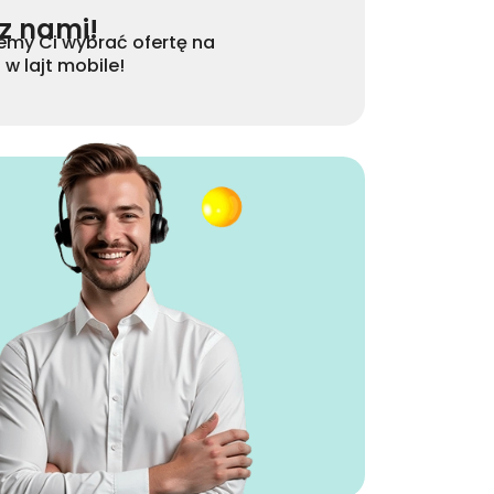
 z nami!
my Ci wybrać ofertę na
w lajt mobile!