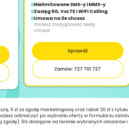
Nielimitowane SMS-y i MMS-y
Zasięg 5G, VoLTE i WiFi Calling
Umowa na ile chcesz
możesz zrezygnować kiedy
chcesz
Sprawdź
Zamów: 727 701 727
urę, 5 zł za zgodę marketingową oraz rabat 20 zł z tytułu
 możesz odznaczyć po wybraniu oferty w formularzu zamów
ą zgodę). 5G dostępne na terenie wybranych obszarów i