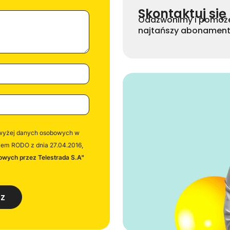
Skontaktuj się
Oddzwonimy i pomoże
najtańszy abonament 
wyżej danych osobowych w
iem RODO z dnia 27.04.2016,
wych przez Telestrada S.A"
rz