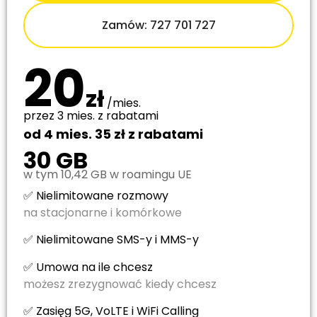
Zamów: 727 701 727
20
zł
/mies.
przez 3 mies. z rabatami
od 4 mies. 35 zł z rabatami
30 GB
w tym 10,42 GB w roamingu UE
✅ Nielimitowane rozmowy
na stacjonarne i komórkowe
✅ Nielimitowane SMS-y i MMS-y
✅ Umowa na ile chcesz
możesz zrezygnować kiedy chcesz
✅ Zasięg 5G, VoLTE i WiFi Calling