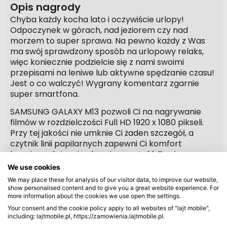
Opis nagrody
Chyba każdy kocha lato i oczywiście urlopy!
Odpoczynek w górach, nad jeziorem czy nad
morzem to super sprawa. Na pewno każdy z Was
ma swój sprawdzony sposób na urlopowy relaks,
więc koniecznie podzielcie się z nami swoimi
przepisami na leniwe lub aktywne spędzanie czasu!
Jest o co walczyć! Wygrany komentarz zgarnie
super smartfona.
SAMSUNG GALAXY M13 pozwoli Ci na nagrywanie
filmów w rozdzielczości Full HD 1920 x 1080 pikseli.
Przy tej jakości nie umknie Ci żaden szczegół, a
czytnik linii papilarnych zapewni Ci komfort
bezpieczeństwa i ochroni zawartość Twojego
Smartfona.
We use cookies
We may place these for analysis of our visitor data, to improve our website,
show personalised content and to give you a great website experience. For
more information about the cookies we use open the settings.
Your consent and the cookie policy apply to all websites of "lajt mobile",
including: lajtmobile.pl, https://zamowienia.lajtmobile.pl.