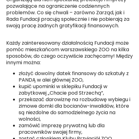
pozwalające na ograniczenie codziennych
problemów. Co się chwali – zarówno Zarząd, jak i
Rada Fundacji pracują społecznie i nie pobierają za
swoją pracę żadnych gratyfikacji finansowych.
Każdy zainteresowany działalnością Fundacji może
pomóc mieszkańcom warszawskiego ZOO na kilka
sposobów, do czego oczywiście zachęcamy! Między
innymi można:
złożyć dowolny datek finansowy do szkatuły z
PANDĄ w alei głównej ZOO,
kupić upominki w sklepiku Fundacji w
zabytkowej „Chacie pod Strzechą”,
przekazać darowiznę na rozbudowę wybiegu i
zimowe domki dla bocianów-inwalidów, które
są niezdolne do samodzielnego życia na
wolności,
zamówić imprezę prywatną lub dla
pracowników swojej firmy,
zostać członkiem Klubu Przyjaciół ZOO,