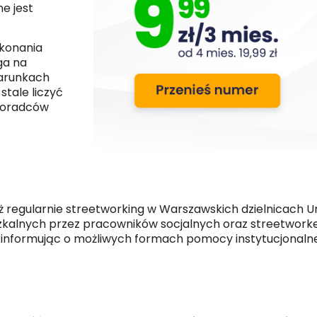
e jest
okonania
ga na
warunkach
tale liczyć
 doradców
 regularnie streetworking w Warszawskich dzielnicach Ur
szkalnych przez pracowników socjalnych oraz streetwork
ormując o możliwych formach pomocy instytucjonalnej. 