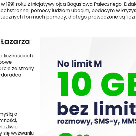
w 1991 roku z inicjatywy ojca Bogusława Palecznego. Dzia
 wszechstronnej pomocy ludziom ubogim, będącym w kryzy
utecznych formach pomocy, dlatego prowadzone są liczne 
 Łazarza
olicznościach
obowe
cie ze strony
, doradca
myślą o
mności,
możliwia
y się wyzwaniu