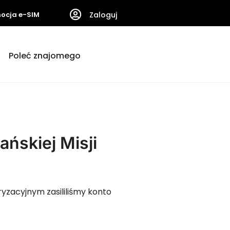
ocja e-SIM
Zaloguj
Poleć znajomego
ńskiej Misji
zacyjnym zasililiśmy konto