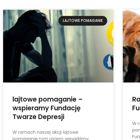
LAJTOWE POMAGANIE
lajtowe pomaganie –
R
wspieramy Fundację
Fu
Twarze Depresji
W r
pom
W ramach naszej akcji lajtowe
Fun
pomaganie tym razem wsparliśmy