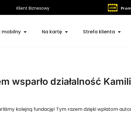
Klient Biznesowy
Prom
t mobilny
Na kartę
Strefa klienta
 wsparło działalność Kamilia
śmy kolejną fundację! Tym razem dzięki wpłatom autory