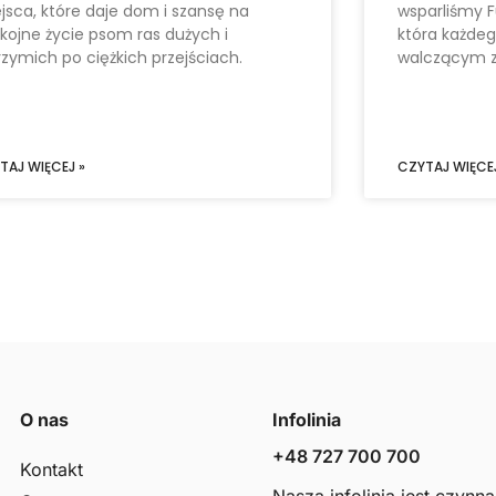
jsca, które daje dom i szansę na
wsparliśmy F
kojne życie psom ras dużych i
która każde
rzymich po ciężkich przejściach.
walczącym z
TAJ WIĘCEJ »
CZYTAJ WIĘCEJ
O nas
Infolinia
+48 727 700 700
Kontakt
Nasza infolinia jest czynna