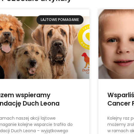
LAJTOWE POMAGANIE
azem wspieramy
Wsparli
ndację Duch Leona
Cancer F
amach naszej akcji lajtowe
Kolejny raz 
aganie kolejne wsparcie trafiło do
możemy zrob
dacji Duch Leona – wyjątkowego
w ramach ak