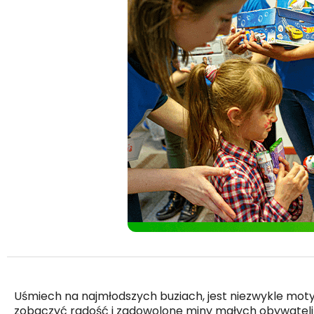
Uśmiech na najmłodszych buziach, jest niezwykle motywu
zobaczyć radość i zadowolone miny małych obywateli 