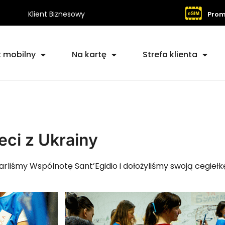
Klient Biznesowy
Prom
t mobilny
Na kartę
Strefa klienta
eci z Ukrainy
iśmy Wspólnotę Sant’Egidio i dołożyliśmy swoją cegiełkę