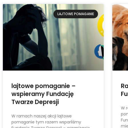
LAJTOWE POMAGANIE
lajtowe pomaganie –
R
wspieramy Fundację
Fu
Twarze Depresji
W r
pom
W ramach naszej akcji lajtowe
Fun
pomaganie tym razem wsparliśmy
mie
Fundację Twarze Depresji – organizację,