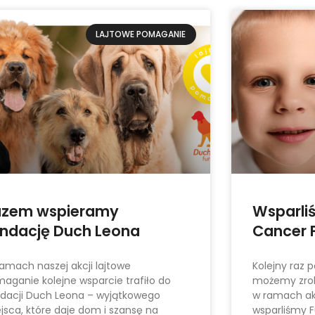
LAJTOWE POMAGANIE
azem wspieramy
Wsparli
ndację Duch Leona
Cancer F
amach naszej akcji lajtowe
Kolejny raz 
aganie kolejne wsparcie trafiło do
możemy zrob
dacji Duch Leona – wyjątkowego
w ramach ak
jsca, które daje dom i szansę na
wsparliśmy F