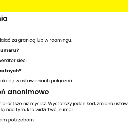
nia
iałać za granicą lub w roamingu.
 numeru?
erator sieci.
watnych?
blokadę w ustawieniach połączeń.
oń anonimowo
rostsze niż myślisz. Wystarczy jeden kod, zmiana ustawień
lą nad tym, kto widzi Twój numer.
woim potrzebom.