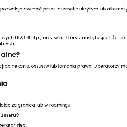
óre pozwalają dzwonić przez internet z ukrytym lub alte
ych (112, 999 itp.) oraz w niektórych instytucjach (banki
atnych.
galne?
pcji do nękania, oszustw lub łamania prawa. Operatorzy 
nia
iałać za granicą lub w roamingu.
 numeru?
erator sieci.