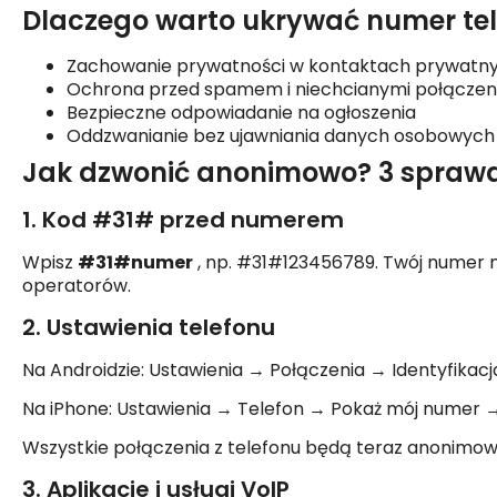
Dlaczego warto ukrywać numer te
Zachowanie prywatności w kontaktach prywatny
Ochrona przed spamem i niechcianymi połączen
Bezpieczne odpowiadanie na ogłoszenia
Oddzwanianie bez ujawniania danych osobowych
Jak dzwonić anonimowo? 3 spraw
1. Kod #31# przed numerem
Wpisz
#31#numer
, np. #31#123456789. Twój numer n
operatorów.
2. Ustawienia telefonu
Na Androidzie: Ustawienia → Połączenia → Identyfika
Na iPhone: Ustawienia → Telefon → Pokaż mój numer 
Wszystkie połączenia z telefonu będą teraz anonimow
3. Aplikacje i usługi VoIP