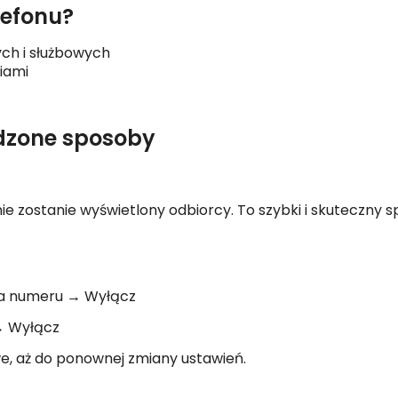
lefonu?
ch i służbowych
iami
dzone sposoby
ie zostanie wyświetlony odbiorcy. To szybki i skuteczny 
cja numeru → Wyłącz
→ Wyłącz
e, aż do ponownej zmiany ustawień.