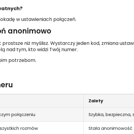
watnych?
blokadę w ustawieniach połączeń.
oń anonimowo
rostsze niż myślisz. Wystarczy jeden kod, zmiana ustawień
lą nad tym, kto widzi Twój numer.
woim potrzebom.
meru
Zalety
nczym połączeniu
Szybka, bezpieczna,
szystkich rozmów
Stała anonimowość