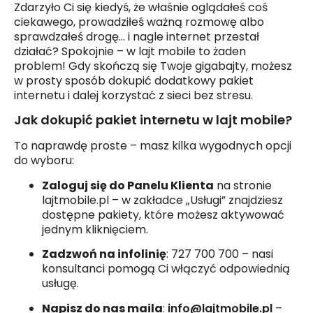
Zdarzyło Ci się kiedyś, że właśnie oglądałeś coś
ciekawego, prowadziłeś ważną rozmowę albo
sprawdzałeś drogę… i nagle internet przestał
działać? Spokojnie – w lajt mobile to żaden
problem! Gdy skończą się Twoje gigabajty, możesz
w prosty sposób dokupić dodatkowy pakiet
internetu i dalej korzystać z sieci bez stresu.
Jak dokupić pakiet internetu w lajt mobile?
To naprawdę proste – masz kilka wygodnych opcji
do wyboru:
Zaloguj się do Panelu Klienta
na stronie
lajtmobile.pl – w zakładce „Usługi” znajdziesz
dostępne pakiety, które możesz aktywować
jednym kliknięciem.
Zadzwoń na infolinię
: 727 700 700 – nasi
konsultanci pomogą Ci włączyć odpowiednią
usługę.
Napisz do nas maila
:
info@lajtmobile.pl
–