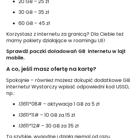
20 GB – 25 zł
30 GB – 35 zł
60 GB – 45 zł
Korzystasz z internetu za granicą? Dla Ciebie też
mamy pakiety działające w roamingu UE!
Sprawdź paczki doładowań GB internetu w lajt
mobile.
A co, jeśli masz ofertę na kartę?
Spokojnie – również możesz dokupić dodatkowe GB
internetu! Wystarczy wpisać odpowiedni kod USSD,
np.:
136
11*08# – aktywacja 1 GB za 5 zł
136
11*11# – 10 GB za 15 zł
136
11*12# – 30 GB za 35 zł
To szybkie, wygodne i działa niemal od razu.