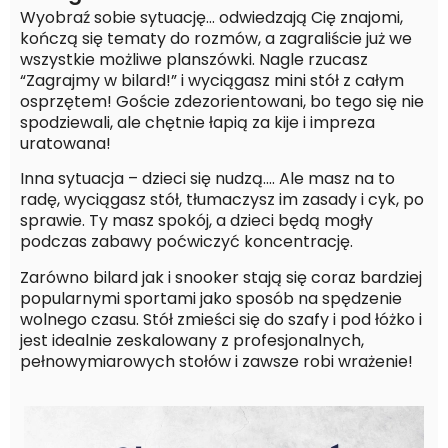
Wyobraź sobie sytuację… odwiedzają Cię znajomi,
kończą się tematy do rozmów, a zagraliście już we
wszystkie możliwe planszówki. Nagle rzucasz
“Zagrajmy w bilard!” i wyciągasz mini stół z całym
osprzętem! Goście zdezorientowani, bo tego się nie
spodziewali, ale chętnie łapią za kije i impreza
uratowana!
Inna sytuacja – dzieci się nudzą…. Ale masz na to
radę, wyciągasz stół, tłumaczysz im zasady i cyk, po
sprawie. Ty masz spokój, a dzieci będą mogły
podczas zabawy poćwiczyć koncentrację.
Zarówno bilard jak i snooker stają się coraz bardziej
popularnymi sportami jako sposób na spędzenie
wolnego czasu. Stół zmieści się do szafy i pod łóżko i
jest idealnie zeskalowany z profesjonalnych,
pełnowymiarowych stołów i zawsze robi wrażenie!