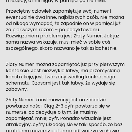
miesięcy, a inni nigdy w pamięci go nie mieli.
Przeciętny człowiek zapamiętuje swój numer i
ewentualnie dwa inne, najbliższych osób. Nie można
od nikogo wymagać, że zapadnie on w pamięci już
za pierwszym razem – po podyktowaniu.
Rozwiązaniem problemu jest Złoty Numer. Jak już
sama nazwa wskazuje, musi mieć w sobie coś
szczególnego, skoro nazwano je tak szlachetnie.
Złoty Numer można zapamiętać już przy pierwszym
kontakcie. Jest niezwykle łatwy, ma przemyślaną
konstrukcję, jest tworzony według konkretnego
schematu. Czasami jest tak łatwy, że wydaje się
zabawny.
Złoty Numer konstruowany jest na zasadzie
powtarzalności. Ciąg 2-3 cyfr powtarza się w
numerze, co decyduje o tym, że musimy
zapamiętać mniej cyfr. Ponadto wizualnie jest
atrakcyjny, cyfry układają się w taki sposób, że bez
problemu możemy potem je odtworzyć w głowie.