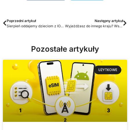
Poprzedni artykuł
Następny artykuł
Sierpień oddajemy dzieciom z IOP w Otwocku „Fundacja Rodzin Adopcyjnych”
Wyjeżdżasz do innego kraju? Wszystko co musisz wiedzieć, żeby mieć internet mobilny za granicą
Pozostałe artykuły
UŻYTKOWE