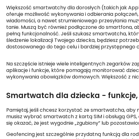
Większość smartwatchy dla dorosłych (takich jak
Ap
p
oferuje możliwość wykonywania i odbierania połączeń,
wiadomości, a nawet strumieniowego przesyłania muzyk
tanie. Muszą być również podłączone do smartfona, 
pełną funkcjonalność. Jeśli szukasz smartwatcha, któ
śledzenie lokalizacji Twojego dziecka, będziesz potrz
dostosowanego do tego celu i bardziej przystępnego 
Na szczęście istnieje wiele inteligentnych zegarków zap
aplikacje i funkcje, które pomagają monitorować dziec
wykonywania obowiązków domowych. Większość z nich m
Smartwatch dla dziecka - funkcje,
Pamiętaj, jeśli chcesz korzystać ze smartwatcha, aby 
musisz wybrać smartwatch z kartą SIM i obsługą GPS, a
się okazać, że jest wygodnie „zgubiony” lub pozostawio
Geofencing jest szczególnie przydatną funkcją dla rod