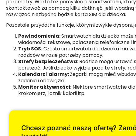
parametry. Warto też pomyśleć o smartwatchu, który po
skontaktować za pomocą kilku dotknięć, jeśli wpadną w
rozwiązać niezbędna będzie karta SIM dla dziecka.
Pozostałe przydatne funkcje, którymi zwykle dysponuj
Powiadomienia:
Smartwatch dla dziecka może 
wiadomości tekstowe, połączenia telefoniczne i 
Tryb SOS:
Często smartwatch dla dziecka ma wb
rodziców w razie potrzeby pomocy.
Strefy bezpieczeństwa:
Rodzice mogą ustawić s
poruszać. Jeśli dziecko wyjdzie poza te strefy, r
Kalendarz i alarmy:
Zegarki mogą mieć wbudowa
zadania i obowiązki.
Monitor aktywności:
Niektóre smartwatche dla 
krokomierz, licznik kalorii itp.
Chcesz poznać naszą ofertę? Zam