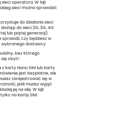
sieci operatora. W lajt
zasięg sieci można sprawdzić
rzystuje do działania sieci
ostęp do sieci 2G, 3G, 4G
tej lub piątej generacji).
 sprawdź, czy będziesz w
i u wybranego dostawcy.
mobilny
, bez którego
 się obyć!
 z karty Nano SIM lub karty
ówienie jest bezpłatne, ale
usisz zarejestrować się w
żność, jeśli musisz wyjąć
adaj jej na siłę. W lajt
tylko na kartę SIM.