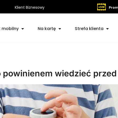
Klient Biznesowy
Prom
t mobilny
Na kartę
Strefa klienta
co powinienem wiedzieć prze