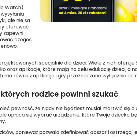
le Watch
)
 wysyłania
i, ale nie są
aby oferować
ry zapewni
ebować czegoś
cenowo.
rojektowanych specjalnie dla dzieci. Wiele z nich oferuje 
ko oraz aplikacje, które mają na celu edukację dzieci, a 
a również aplikacje i gry przeznaczone wyłącznie do r
 których rodzice powinni szukać
mieć pewność, że nigdy nie będziesz musiał martwić się 
le opłaca się wybrać urządzenie, które Twoje dziecko bę
ny.
ziców, ponieważ pozwala zdefiniować obszar i ostrzega, je