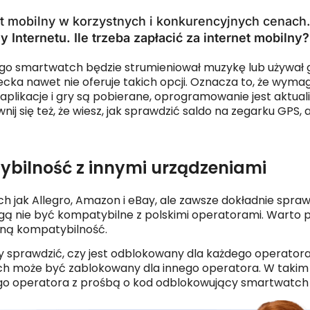
et mobilny w korzystnych i konkurencyjnych cenach.
 Internetu. Ile trzeba zapłacić za internet mobilny?
go smartwatch będzie strumieniował muzykę lub używał go
iecka nawet nie oferuje takich opcji. Oznacza to, że wy
aplikacje i gry są pobierane, oprogramowanie jest aktual
ij się też, że wiesz, jak sprawdzić saldo na zegarku GPS
bilność z innymi urządzeniami
ch jak
Allegro
,
Amazon
i
eBay
, ale zawsze dokładnie spra
mogą nie być kompatybilne z polskimi operatorami. Warto
aną kompatybilność.
by sprawdzić, czy jest odblokowany dla każdego operatora 
atch może być zablokowany dla innego operatora. W taki
o operatora z prośbą o kod odblokowujący smartwatch 