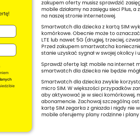
zakupem oferty musisz sprawdzić zasięg 
mobile działamy na zasięgu sieci Plus, a
rtę!
na naszej stronie internetowej
.
Smartwatch dla dziecka z kartą SIM wyko
komórkowe. Obecnie może to oznaczać d
LTE lub nawet 5G (drugiej, trzeciej, czwar
Przed zakupem smartwatcha koniecznie
stanie uzyskać sygnał w swojej okolicy 
Sprawdź
ofertę lajt mobile na internet 
h
smartwatch dla dziecka nie będzie mógł
eniem
danych
Smartwatch dla dziecka zwykle korzysta
iedzibie
micro SIM. W większości przypadków zam
aby aktywować je w sieci komórkowej, m
abonamencie. Zachowaj szczególną ostro
kartę SIM zegarka z gniazda i nigdy nie wkł
mobile oferujemy plany rodzinne i plany 