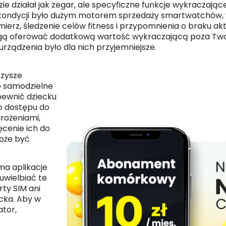
e działał jak zegar, ale specyficzne funkcje wykraczając
 kondycji było dużym motorem sprzedaży smartwatchów,
ierz, śledzenie celów fitness i przypomnienia o braku akt
ogą oferować dodatkową wartość wykraczającą poza Two
urządzenia było dla nich przyjemniejsze.
rzysze
ko samodzielne
pewnić dziecku
o dostępu do
grożeniami,
cenie ich do
oże być
ma aplikacje
uwielbiać te
rty SIM ani
ecka. Aby w
ator,