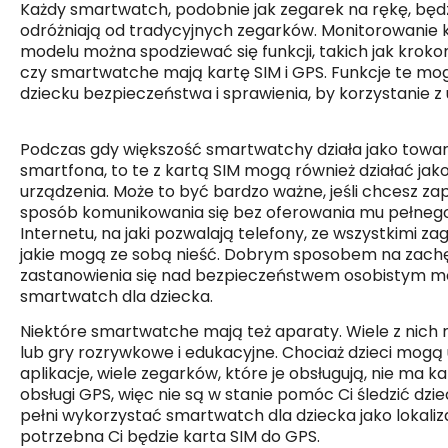
Każdy smartwatch, podobnie jak zegarek na rękę, będzi
odróżniają od tradycyjnych zegarków. Monitorowanie
modelu można spodziewać się funkcji, takich jak krokom
czy smartwatche mają kartę SIM i GPS. Funkcje te m
dziecku bezpieczeństwa i sprawienia, by korzystanie z 
Podczas gdy większość smartwatchy działa jako towa
smartfona, to te z kartą SIM mogą również działać ja
urządzenia. Może to być bardzo ważne, jeśli chcesz za
sposób komunikowania się bez oferowania mu pełneg
Internetu, na jaki pozwalają telefony, ze wszystkimi za
jakie mogą ze sobą nieść. Dobrym sposobem na zachę
zastanowienia się nad bezpieczeństwem osobistym m
smartwatch dla dziecka.
Niektóre smartwatche mają też aparaty. Wiele z nich 
lub gry rozrywkowe i edukacyjne. Chociaż dzieci mogą 
aplikacje, wiele zegarków, które je obsługują, nie ma ka
obsługi GPS, więc nie są w stanie pomóc Ci śledzić dzi
pełni wykorzystać smartwatch dla dziecka jako lokaliz
potrzebna Ci będzie karta SIM do GPS.